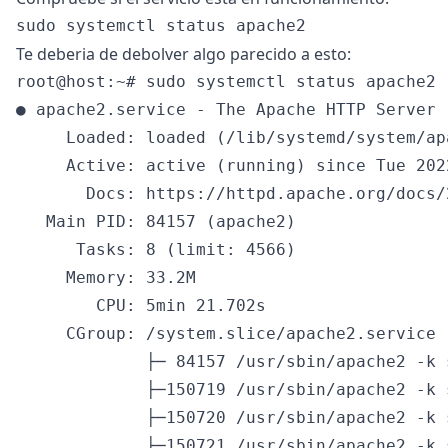
Te deberia de debolver algo parecido a esto:
root@host:~# sudo systemctl status apache2

● apache2.service - The Apache HTTP Server

     Loaded: loaded (/lib/systemd/system/ap
     Active: active (running) since Tue 202
       Docs: https://httpd.apache.org/docs/2
   Main PID: 84157 (apache2)

      Tasks: 8 (limit: 4566)

     Memory: 33.2M

        CPU: 5min 21.702s

     CGroup: /system.slice/apache2.service

             ├─ 84157 /usr/sbin/apache2 -k s
             ├─150719 /usr/sbin/apache2 -k s
             ├─150720 /usr/sbin/apache2 -k s
             ├─150721 /usr/sbin/apache2 -k s