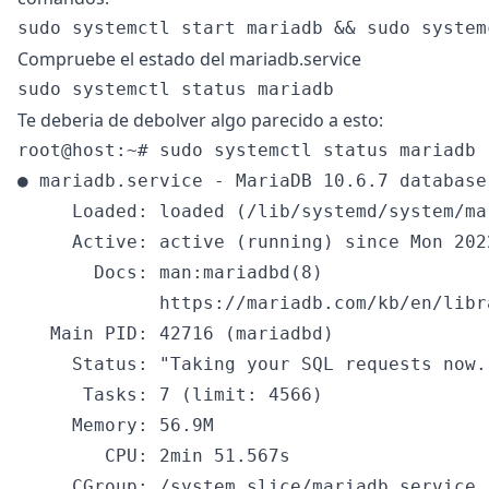
Compruebe el estado del mariadb.service
Te deberia de debolver algo parecido a esto:
root@host:~# sudo systemctl status mariadb

● mariadb.service - MariaDB 10.6.7 database 
     Loaded: loaded (/lib/systemd/system/ma
     Active: active (running) since Mon 202
       Docs: man:mariadbd(8)

             https://mariadb.com/kb/en/libr
   Main PID: 42716 (mariadbd)

     Status: "Taking your SQL requests now..
      Tasks: 7 (limit: 4566)

     Memory: 56.9M

        CPU: 2min 51.567s

     CGroup: /system.slice/mariadb.service
