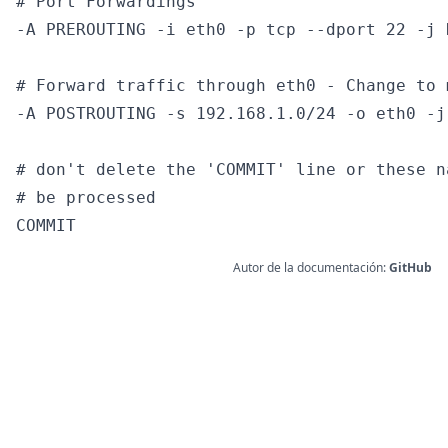
# Port Forwardings

-A PREROUTING -i eth0 -p tcp --dport 22 -j 
# Forward traffic through eth0 - Change to 
-A POSTROUTING -s 192.168.1.0/24 -o eth0 -j 
# don't delete the 'COMMIT' line or these n
# be processed

Autor de la documentación:
GitHub