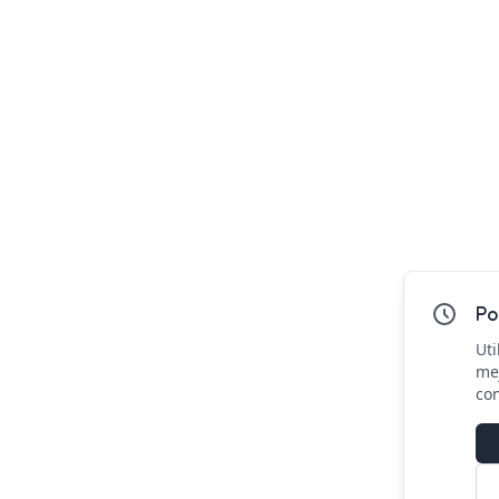
Po
Uti
mej
co