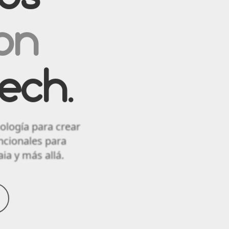
on
ech.
ología para crear
uncionales para
ia y más allá.