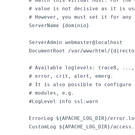
        # match this virtual host. For the 
        # value is not decisive as it is us
        # However, you must set it for any 
        ServerName {dominio}

        ServerAdmin webmaster@localhost

        DocumentRoot /var/www/html/{directo
        # Available loglevels: trace8, ...,
        # error, crit, alert, emerg.

        # It is also possible to configure 
        # modules, e.g.

        #LogLevel info ssl:warn

        ErrorLog ${APACHE_LOG_DIR}/error.log
        CustomLog ${APACHE_LOG_DIR}/access.